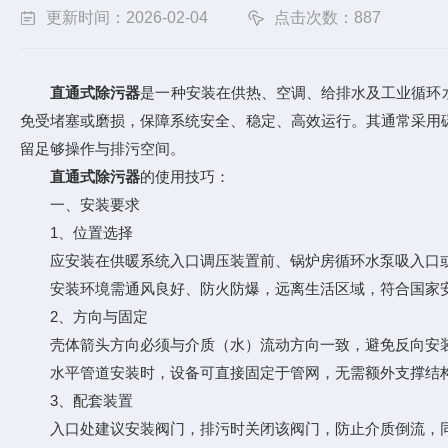
更新时间：2026-02-04
点击次数：887
直通式除污器
是一种安装在供热、空调、给排水及工业循环
免受堵塞或磨损，保障系统安全、稳定、高效运行。其通常采用碳钢
留足够操作与排污空间。
直通式除污器
的使用技巧：
一、安装要求
1、位置选择
应安装在供暖系统入口调压装置前、锅炉房循环水泵吸入口或
安装环境需通风良好、防火防爆，远离生活区域，符合国家
2、方向与固定
壳体箭头方向必须与介质（水）流动方向一致，避免反向安
水平管道安装时，设备可直接固定于管网，无需额外支撑结
3、配套装置
入口处建议安装阀门，排污时关闭该阀门，防止介质倒流，同