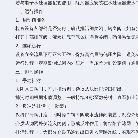
若与电子水处理器配套使用，除污器应安装在水处理器进水
二、运行操作
1、启动前准备
检查设备各部件是否完好，确认排污阀关闭，转向阀（如有
打开上部排气阀，灌水排气至气体排净后关闭，确保系统无
2、连续运行
设备在全流量下可正常工作，保持高流量与低压力降，避免流
运行过程中定期监测滤网内外压差，当压差达到设定值（通常≤0
三、排污操作
1、手动排污
关闭入口阀门，打开排污阀，杂质从底部排渣口排出。
排污时间根据水质调整，一般持续30秒至数分钟，直至排出
2、反冲洗排污（自动型）
保持排污阀开启，同时操作转向阀或水流转向装置，改变介
介质从滤网外侧流入内侧，形成反冲作用，将粘附在滤网上
排污过程中，大部分介质仍通过出口进入管路系统，实现不