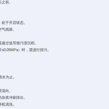
口之前。
）处于开启状态。
空气残留。
速过低导致污渍沉积。
.05MPa）时，需进行排污。
清水为止。
质流向。
的杂质冲刷排出。
停机清洗。