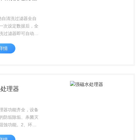
动自清洗过滤器全自
一次设定数据后，全
洗过滤器即可自动检
压差、自动清洗滤
详情
排污，真正实现无人
、精确可靠：自清洗
心部件-压差控制器
牌，具有测...
水处理器
理器功能齐全，设备
的防垢除垢、杀菌灭
阻蚀功能。2、环保
备无运行能耗、无噪
详情
专人看管、经济环