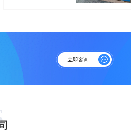
钢输水管内壁形成Fe3O4致密
保护膜，防止腐蚀；水中悬浮
物在水处理七...
立即咨询
S
司