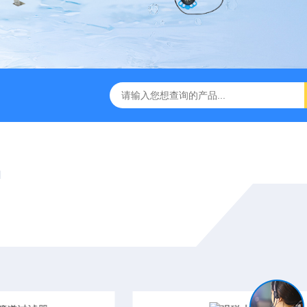
过滤器
全自动管道过滤器
电子水处理器
反冲洗除污器
T