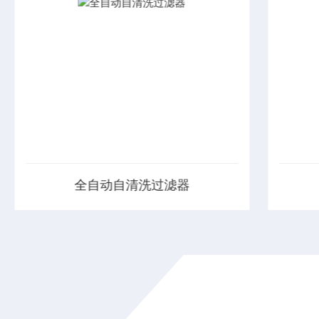
直通式除污器
直通式除污器反冲式过滤器适用于各种供水
全自动
系统，工艺水系统及工业冷却水系统，特别
种功能
是24小时连续运行的不停机系统，可以滤去
的控制
水中的各种机械杂质，确保系统设备的安全
统压差
可靠运行
能，