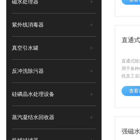
磁水处理器
保。3、
地，性价
于操作。
紫外线消毒器
直通
真空引水罐
直通式除
用于各种
反冲洗除污器
统及工业
24小时
查看
统，可以
硅磷晶水处理设备
杂质，确
靠运行
蒸汽凝结水回收器
强磁