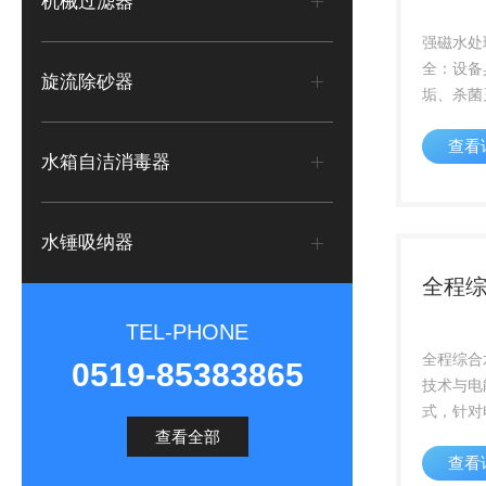
机械过滤器
强磁水处
全：设备
旋流除砂器
垢、杀菌
能。2、
查看
行能耗、
水箱自洁消毒器
管、经济
用：设备
安装简便，
水锤吸纳器
全程
TEL-PHONE
全程综合
0519-85383865
技术与电
式，针对
查看全部
菌藻繁殖
查看
重频段及