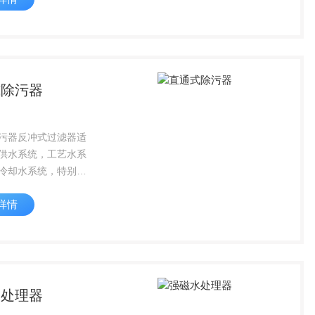
经济实用：设备不占
比高，安装简便，易
式除污器
污器反冲式过滤器适
供水系统，工艺水系
冷却水系统，特别是
连续运行的不停机系
详情
滤去水中的各种机械
保系统设备的安全可
水处理器