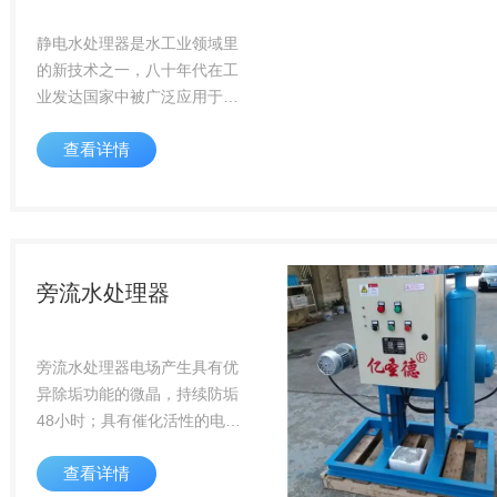
静电水处理器是水工业领域里
的新技术之一，八十年代在工
业发达国家中被广泛应用于冷
却循环、热交换器、热水锅炉
查看详情
等用水系统。具有防垢，除
垢，杀菌灭藻，阻锈防腐，活
化水质多种功效。
旁流水处理器
旁流水处理器电场产生具有优
异除垢功能的微晶，持续防垢
48小时；具有催化活性的电极
产生活性氧等强杀菌因子，杀
查看详情
灭细菌和藻类；活性物质在碳