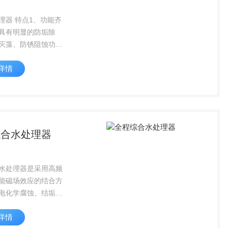
理器 特点1、功能齐
具有明显的防垢除
灭藻、防锈阻蚀功
环保节能：设备无运
详情
无噪音、无须专人看
环保。3、经济实
不占地，性价比高，
易于操作。4...
综合水处理器
水处理器是采用高频
能磁场效应的结合方
电化学腐蚀、结垢、
的不同问题，采用多
详情
静电高压组合，设计