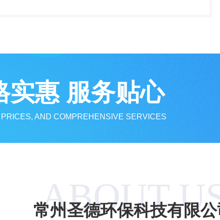
可根据用户要求制造
，直通、同侧、异侧
口方式。...
格实惠 服务贴心
 PRICES, AND COMPREHENSIVE SERVICES
ABOUT U
常州圣德环保科技有限公