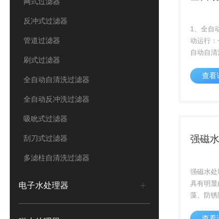
网式过滤器
反冲式过滤器
1、全自
管道过滤器
动运行：
自动自清
刷式过滤器
测进出口
查看
网、自动
全自动自清洗过滤器
值守。2
全自动反冲洗过滤器
过滤器核
采用进口品
吸吮式过滤器
强磁
刮刀式过滤器
多滤柱自清洗过滤器
强磁水处
具有明显
电子水处理器
藻、防锈
节能：设
查看
音、无须