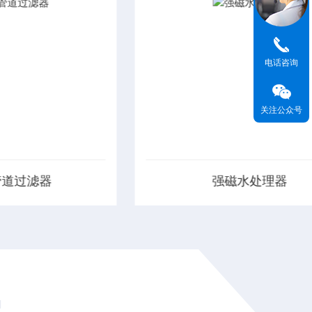
电话咨询
关注公众号
水处理器
泵前真空引水罐
、功能齐全：设备具有明
泵前真空引水罐采用引水筒吸水系
灭藻、防锈阻蚀功能。
改变了水泵吸水工况，而且还有设
无运行能耗、无噪音、无
节省投资。与真空泵引水系统相比
保。3、经济实用：设备
真空泵与气水分离罐，吸水管也
安装简便，易于操作。
阀，既节省工程费用，而且操作方
...
面积也小。