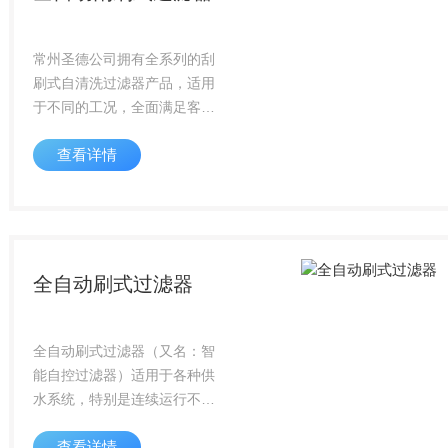
常州圣德公司拥有全系列的刮
刷式自清洗过滤器产品，适用
于不同的工况，全面满足客户
各种机械自清洗过滤需求工作
查看详情
原理[ 过滤状态 ]液体从进口流
入，带弹簧的条形刮刀切线和
刷子紧贴于滤元内表面，液体
通过滤网从滤...
全自动刷式过滤器
全自动刷式过滤器（又名：智
能自控过滤器）适用于各种供
水系统，特别是连续运行不得
停机系统。可在无人情况下实
查看详情
现自动清洗、自动排污等功