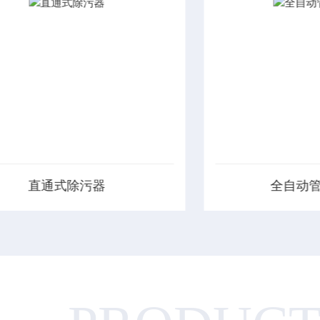
全自动管道过滤器
强磁
管道过滤器操作配备差压/时间/手动三
强磁水处理器 特点1
，同时我们还为您特别设计了优先级
显的防垢除垢、杀菌
功能，即无论在任何情况下，只要系
2、环保节能：设备
达到预定值，设备都会启动自清洗功
须专人看管、经济环
从而更好的保障您的系统正常运行。
不占地，性价比高，
4