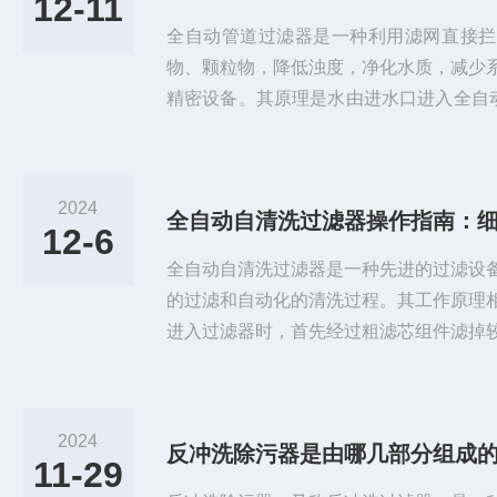
12-11
全自动管道过滤器是一种利用滤网直接拦
物、颗粒物，降低浊度，净化水质，减少
精密设备。其原理是水由进水口进入全自
LC、PAC）设计，系统可自动识别杂质
污。全自动过滤器克服传统过滤产品的纳
分需拆卸清洗且无法监控过滤器状态等众
2024
全自动自清洗过滤器操作指南：
自动对滤芯进行自动清洗排污的功能，且
12-6
以监控过滤器的工作状态，自动化程...
全自动自清洗过滤器是一种先进的过滤设
的过滤和自动化的清洗过程。其工作原理
进入过滤器时，首先经过粗滤芯组件滤掉
网。细滤网进一步滤除细小颗粒的杂质，
过程中，细滤网的内层杂质逐渐堆积，形
到预设值时，自动清洗过程开始。排污阀
2024
反冲洗除污器是由哪几部分组成
压力并将水排出。由于负压作用，吸嘴吸
11-29
污阀排出。同时，水流经水力马达带...