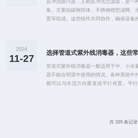
反冲洗除污器，又称反冲洗过滤器，是一
备。主要由碳钢筒体、不锈钢楔型滤网、
置等组成。这些组件共同协作，确保设备
除污器的工作原理相对简单且高效。当设
闭，水流转向阀开启，水流由进水口进入
滤后，清洁的水从出水口流出。随着过滤
2024
选择管道式紫外线消毒器，这些
越多的污物和杂质。此时，需要启动反冲
11-27
水流转向阀，开启排污阀，水流由进水...
管道式紫外线消毒器一般适用于中、小水
器不能在明渠中使用的情况。各种系统中
都可以与水流方向垂直或平行布置。平行
匀，而垂直系统则可以使水流移动，提高
毒器时，确实需要掌握一些常见技巧，以
需求的设备。以下是一些关键的选购技巧
确定需要消毒的水量，以及水流的稳定性
共 339 条记录
外线消毒器型号和规格。消毒效果：了...