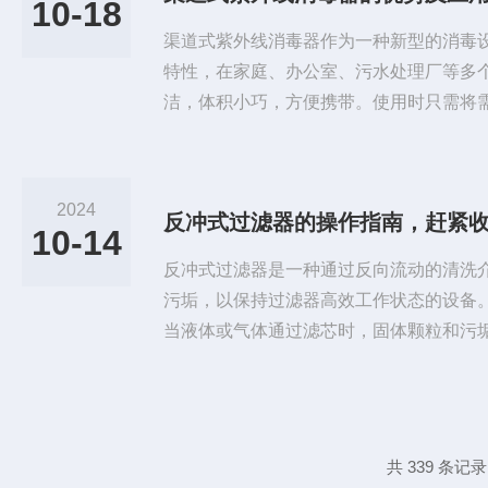
10-18
了安装空间和保护，确保设备的稳定...
渠道式紫外线消毒器作为一种新型的消毒
特性，在家庭、办公室、污水处理厂等多
洁，体积小巧，方便携带。使用时只需将
动开关即可。紫外线消毒功率较小，耗电
用模块化设计，便于安装、运行及维护。
钢，具有良好的耐腐蚀性和密封性能。应
2024
反冲式过滤器的操作指南，赶紧
线消毒器适用于家庭中各种物品的消毒，
10-14
其对于有婴儿的家庭，紫外线消毒器能...
反冲式过滤器是一种通过反向流动的清洗
污垢，以保持过滤器高效工作状态的设备
当液体或气体通过滤芯时，固体颗粒和污
孔隙中，使滤芯逐渐堵塞。当滤芯的压差
后，关闭进出口阀门，通过一个反冲洗装
注入过滤器，冲刷滤芯表面和内部的孔隙
从而恢复滤芯的过滤效能。反冲式过滤器
共 339 条记录
板、六角头螺栓、密封垫、护圈、六角螺..