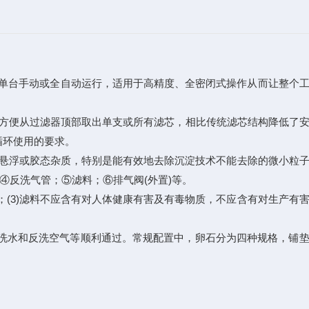
现单台手动或全自动运行，适用于高精度、全密闭式操作从而让整个
，方便从过滤器顶部取出单支或所有滤芯，相比传统滤芯结构降低了
循环使用的要求。
悬浮或胶态杂质，特别是能有效地去除沉淀技术不能去除的微小粒
；④反洗气管；⑤滤料；⑥排气阀(外置)等。
；(3)滤料不应含有对人体健康有害及有毒物质，不应含有对生产有
洗水和反洗空气等顺利通过。常规配置中，卵石分为四种规格，铺