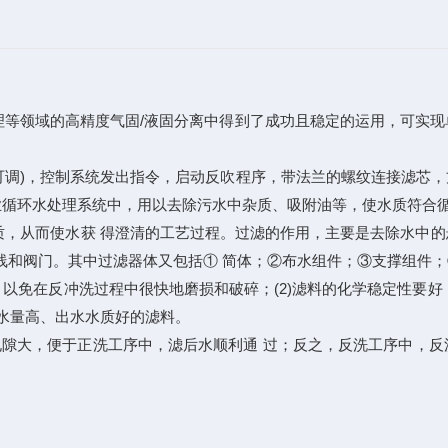
理等领域的高精度气固/液固分离中得到了成功且稳定的运用，可实
可调)，控制系统发出指令，启动反吹程序，带法兰的螺纹连接滤芯
业循环水处理系统中，用以去除污水中杂质、吸附油等，使水质符合
，从而使水获 得澄清的工艺过程。过滤的作用，主要是去除水中的
套管线和阀门。其中过滤器体又包括① 简体；②布水组件；③支撑组件
，以免在反冲洗过程中很快地磨损和破碎；(2)滤料的化学稳定性要好
产水量高、出水水质好的滤料。
隙大，便于正洗工序中，滤后水顺利通 过；反之，反洗工序中，反