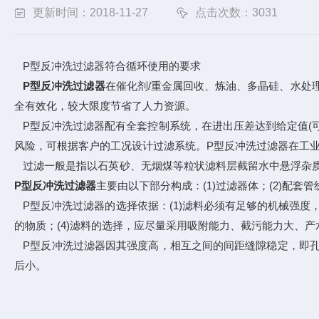
更新时间：2018-11-27
点击次数：3031
P型反冲洗过滤器符合循环使用的要求
P型反冲洗过滤器
在催化剂/重金属回收、炼油、多晶硅、水处
全有效化，较大限度节省了人力资源。
P型反冲洗过滤器配有全套控制系统，在进出压差达到给定值(
风险，可根据客户的工况设计过滤系统。P型反冲洗过滤器在工
过滤一般是指以石英砂、无烟煤等粒状滤料层截留水中悬浮杂质
P型反冲洗过滤器
主要由以下部分构成：(1)过滤器体；(2)配
P型反冲洗过滤器的选择依据：(1)滤料必须有足够的机械强度
的物质；(4)滤料的选择，应尽量采用吸附能力、截污能力大、
P型反冲洗过滤器因其强度高，相互之间的间距缝隙稳定，即孔
后小。