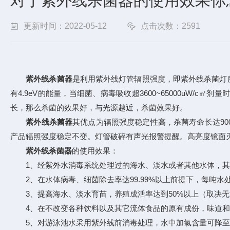
对于紫外线杀菌器的使用效果你
更新时间：2022-05-12
点击次数：2591
紫外线杀菌器
是利用紫外线灯管辐照强度，即紫外线杀菌灯所
有4.9eV的能量，当细菌、病毒吸收超3600~65000uW
长，那么杀菌的效果好，与光源越近，杀菌效果好。
紫外线杀菌器
其优点为辐照强度稳定性高，杀菌寿命长达900
产品辐照强度稳定不变。灯管破碎有声光报警提醒。高亮度镜面灭菌
紫外线杀菌器
的使用效果：
1、经紫外水消毒系统处理过的海水、淡水或者其他水体，其各式
2、在水体病毒、细菌除去率达99.99%以上前提下，每吨水
3、提高海水、淡水育苗，养殖成活率达到50%以上（取决无
4、在不改变各种饮料以及其它流体食品的原有成份，味道和颜色
5、对游泳池水采用紫外线前消毒处理，水中加氯含量可降至0.5