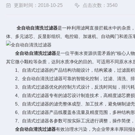
更新时间：2018-10-25
点击次数：3540
全自动自清洗过滤器
是一种利用滤网直接拦截水中的杂质
体、多元滤芯、反显影组织、电控箱、加速机、自动阀门和差压掌
全自动自清洗过滤器
是一位平衡水资源供需矛盾的“核心人
其它微小颗粒等杂质，达到水质净化的目的。可适用不同原水水
1、自清式过滤器的产品结构功能设计，结构紧凑，过滤面积大
2、全自动自清洗过滤器可靠的智能化控制，过滤、清洗、排污
3、自清式过滤器优化的控制方式设计，反洗时间短，排污耗
4、自清式过滤器专有的滤芯设计制造技术，高精度滤芯磨损
5、自清式过滤器的滤壳整体成型、加工技术，避免钢制滤壳焊
6、自清式过滤器产品线覆盖各流量及精度范围，多种结构形
7、自清式过滤器各参数可按实际工况进行调整，操作简便，
全自动自清洗过滤器
有效治理水污染，为企业带来丰厚回报