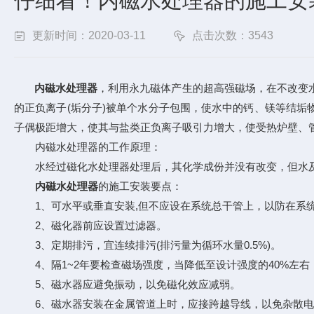
仔细看！内磁水处理器的施工安
更新时间：2020-03-11
点击次数：3543
内磁水处理器
，利用永九磁体产生的超高强磁场，在不改变
的正负离子(垢分子)被单个水分子包围，使水中的钙、镁等结
子偶极距增大，使其与盐类正负离子吸引力增大，使受热炉壁、管
内磁水处理器的工作原理：
水经过磁化水处理器处理后，其化学成份并没有改变，但水及
内磁水处理器
的施工安装要点：
1、可水平或垂直安装,但不应设在系统总干管上，以防在系统
2、磁化器前应设置过滤器。
3、定期排污，宜连续排污(排污量为循环水量0.5%)。
4、隔1~2年要检查磁场强度，当降低至设计强度的40%左右
5、磁水器应避免振动，以免磁化效应减弱。
6、磁水器安装在金属管道上时，应接跨越导线，以免杂散电