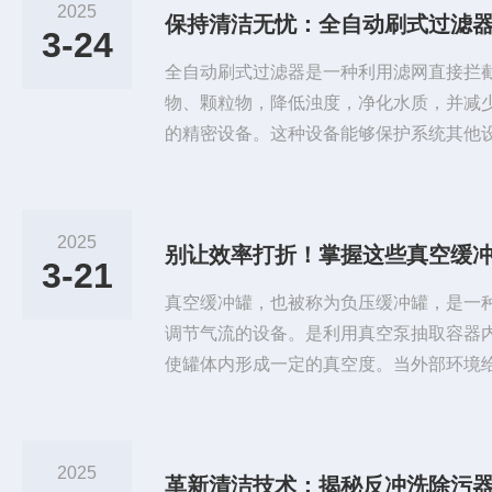
2025
保持清洁无忧：全自动刷式过滤
3-24
全自动刷式过滤器是一种利用滤网直接拦
物、颗粒物，降低浊度，净化水质，并减
的精密设备。这种设备能够保护系统其他
种领域。全自动刷式过滤器的工作原理相
器时，水中的机械杂质被过滤网拦截。随
差也会逐渐增大。当压差达到设定值时，
2025
别让效率打折！掌握这些真空缓
箱发出指令，传动电机启动，排污阀打开
3-21
转动的刷子刷下，并从排污口排出。...
真空缓冲罐，也被称为负压缓冲罐，是一
调节气流的设备。是利用真空泵抽取容器
使罐体内形成一定的真空度。当外部环境
缓冲罐会对此产生抗压力的作用，从而达
当罐内的压力低于大气压时，容器内会形
盖会向内弯曲变形以调节罐内的压力。而
2025
革新清洁技术：揭秘反冲洗除污
过逆反力将多余的压力转移到罐体下方，