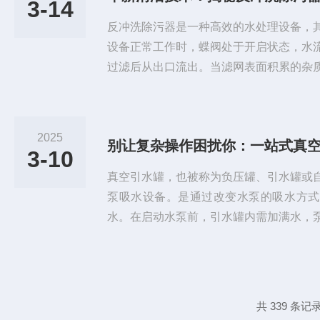
3-14
缓冲罐的保养方法主要包括以下几个...
反冲洗除污器是一种高效的水处理设备，
设备正常工作时，蝶阀处于开启状态，水
过滤后从出口流出。当滤网表面积累的杂
要进行反冲洗操作。此时，关闭蝶阀并打
段外侧流入内侧，形成反向冲洗水流，将
净。整个过程无需停机，确保系统可以继
2025
别让复杂操作困扰你：一站式真
术特点主要体现在以下几个方面：一、高
3-10
用：能够有效过滤流体中的微小颗粒杂...
真空引水罐，也被称为负压罐、引水罐或
泵吸水设备。是通过改变水泵的吸水方式
水。在启动水泵前，引水罐内需加满水，
会先抽取真空罐内的水，导致罐内液位下
池液面的大气压力。由于大气压的作用，
空罐，并通过水泵源源不断地供水。停泵
罐内，完成启泵前的灌水工作，实现无人
共 339 条记录
一、操作前检查外观检查检查真空引水...