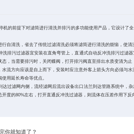
停机的前提下对滤筒进行清洗并排污的多功能使用产品，它设计了全
行自清洗，省去了传统过滤清洗必须将滤筒进行清洗的烦恼，使清
冲洗排污过滤器宜安装在直角弯管上，直通式自动反冲洗排污过滤器
状态，当需要排污时，关闭蝶阀，打开排污阀直至排出水质变清为止
，水流方向应该是自上而下，安装时应注意外客上箭头方向必须与水
阀使用延长寿命等优点。
达过滤网内侧，流经滤网后流出设备出口法兰到达管路系统中，杂
总开度的80%左右，打开直通反冲洗过滤器，则流体在压差作用下反
完你就知道了？