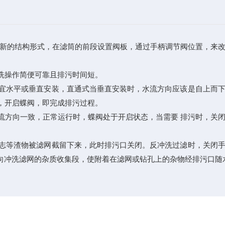
新的结构形式，在滤筒的前段设置阀板，通过手柄调节阀位置，来
洗操作简便可靠且排污时间短。
宜水平或垂直安装，直通式当垂直安装时，水流方向应该是自上而
，开启蝶阀，即完成排污过程。
流方向一致，正常运行时，蝶阀处于开启状态，当需要 排污时，关
志等渣物被滤网截留下来，此时排污口关闭。反冲洗过滤时，关闭手
向冲洗滤网的杂质收集段，使附着在滤网或钻孔上的杂物经排污口随