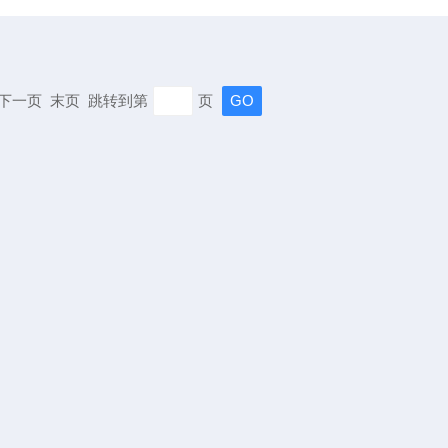
页 下一页 末页 跳转到第
页