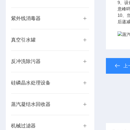
9、
意峰
10
紫外线消毒器
后递
真空引水罐
反冲洗除污器
上
硅磷晶水处理设备
蒸汽凝结水回收器
机械过滤器