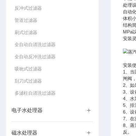
处理
反冲式过滤器
自动
体积
管道过滤器
结构
MP
刷式过滤器
安装
全自动自清洗过滤器
全自动反冲洗过滤器
安装
吸吮式过滤器
1、
闸阀
刮刀式过滤器
2、
3、
多滤柱自清洗过滤器
4、
5、
电子水处理器
6、设
7、
8、
反。
磁水处理器