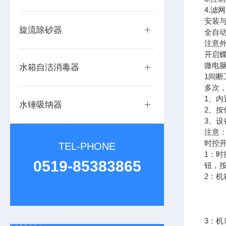
4.滤
安装
旋流除砂器
全自
注意
开启
微电
水箱自洁消毒器
1间
多次
1、
水锤吸纳器
2、按
3、设
注意
时控
TEL-PHONE
1：
0519-85383865
钮，
2：
3：