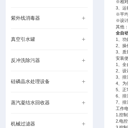
※相对
3、运
※平均
紫外线消毒器
※设计
其他：
全自
真空引水罐
1、功
2、
3、
安装
反冲洗除污器
1、
2、
3、
硅磷晶水处理设备
4、
5、正
6、排
7、排
蒸汽凝结水回收器
工作
1.控
2.电控
机械过滤器
3.控