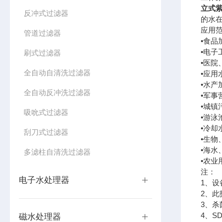
立式
反冲式过滤器
的水在
应用
管道过滤器
•食
•电子
刷式过滤器
•医
全自动自清洗过滤器
•应
•水
全自动反冲洗过滤器
•军事
•城镇
吸吮式过滤器
•游泳
•冷
刮刀式过滤器
•生
•海
多滤柱自清洗过滤器
•农
注：
电子水处理器
1、设
2、
3、杀
4、S
磁水处理器