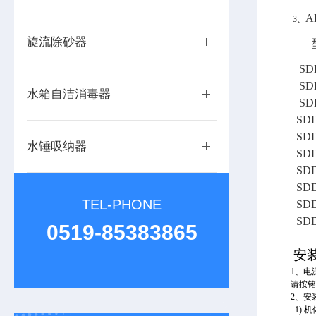
A
3、
旋流除砂器
SD
SD
水箱自洁消毒器
SD
SD
SD
水锤吸纳器
SD
SD
SD
TEL-PHONE
SD
SD
0519-85383865
安
1、电
请按铭
2、安
1) 