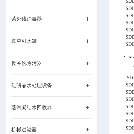
SD
SD
SD
紫外线消毒器
SD
SD
SD
真空引水罐
SD
2、
AB
反冲洗除污器
SD
SD
硅磷晶水处理设备
SD
SD
SD
蒸汽凝结水回收器
SD
SD
SD
机械过滤器