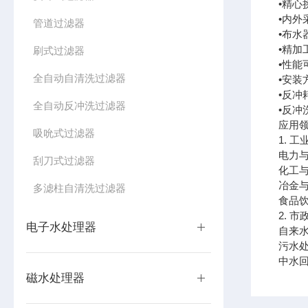
•精心
•内外
管道过滤器
•布水
•精加
刷式过滤器
•性
全自动自清洗过滤器
•安
•反
全自动反冲洗过滤器
•反
应用
吸吮式过滤器
1. 
电力
刮刀式过滤器
化工
冶金
多滤柱自清洗过滤器
食品
2. 
电子水处理器
自来
污水
中水
磁水处理器