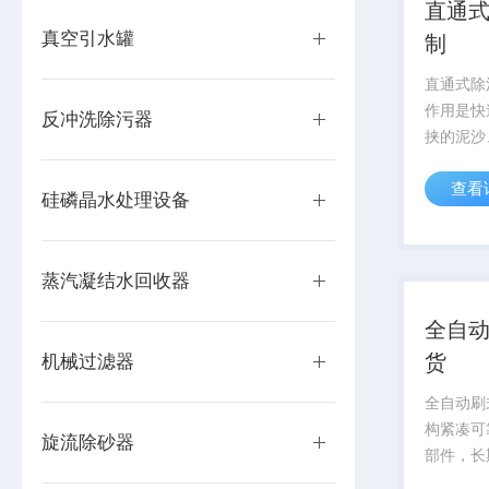
直通
真空引水罐
制
直通式除
作用是快
反冲洗除污器
挟的泥沙
固体杂物
查看
直接冲击
硅磷晶水处理设备
换热器、
止管路局
上延长整套
蒸汽凝结水回收器
全自
货
机械过滤器
全自动刷
构紧凑可
旋流除砂器
部件，长
低，对不