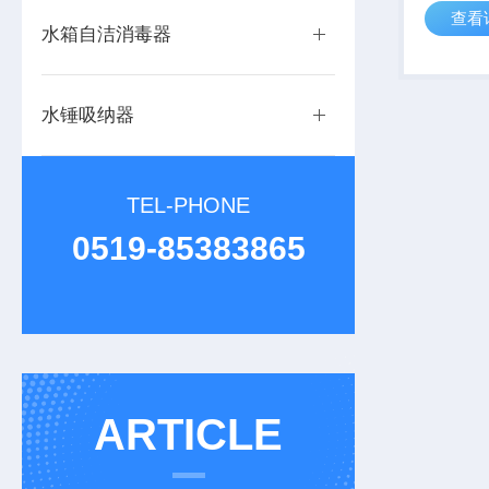
查看
能力强，
水箱自洁消毒器
守运行，
中兼顾过
的高效净
水锤吸纳器
TEL-PHONE
0519-85383865
ARTICLE