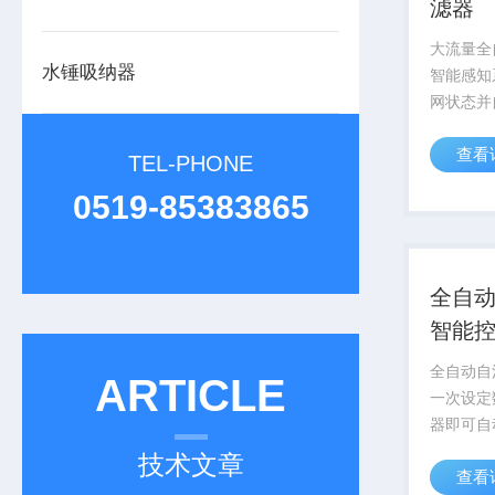
滤器
大流量全
水锤吸纳器
智能感知
网状态并
确保过滤
查看
用于工业
TEL-PHONE
景液体过
0519-85383865
全自
智能
全自动自
ARTICLE
一次设定
器即可自
自动清洗
技术文章
查看
正实现无