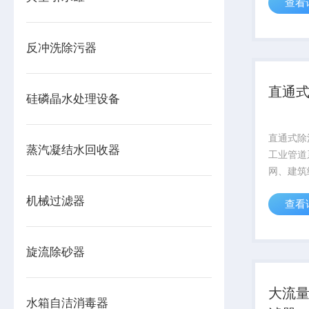
查看
等多种流
反冲洗除污器
直通
硅磷晶水处理设备
直通式除
蒸汽凝结水回收器
工业管道
网、建筑
消防管路
机械过滤器
查看
在工业场
体、换热
蚀；在市
旋流除砂器
环畅通；
大流
水箱自洁消毒器